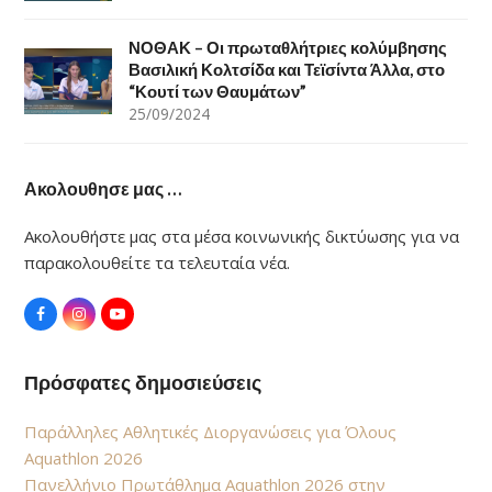
ΝΟΘΑΚ – Οι πρωταθλήτριες κολύμβησης
Βασιλική Κολτσίδα και Τεϊσίντα Άλλα, στο
“Κουτί των Θαυμάτων”
25/09/2024
Ακολουθησε μας …
Ακολουθήστε μας στα μέσα κοινωνικής δικτύωσης για να
παρακολουθείτε τα τελευταία νέα.
F
I
Y
a
n
o
c
s
u
e
t
T
Πρόσφατες δημοσιεύσεις
b
a
u
o
g
b
o
r
e
k
a
Παράλληλες Αθλητικές Διοργανώσεις για Όλους
m
Aquathlon 2026
Πανελλήνιο Πρωτάθλημα Aquathlon 2026 στην